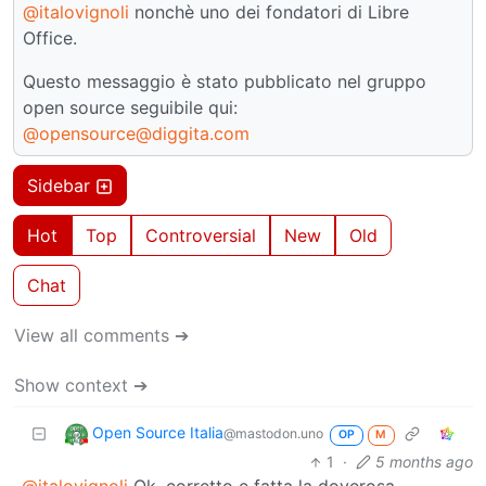
@italovignoli
nonchè uno dei fondatori di Libre
Office.
Questo messaggio è stato pubblicato nel gruppo
open source seguibile qui:
@opensource@diggita.com
Sidebar
Hot
Top
Controversial
New
Old
Chat
View all comments ➔
Show context ➔
Open Source Italia
@mastodon.uno
OP
M
1
·
5 months ago