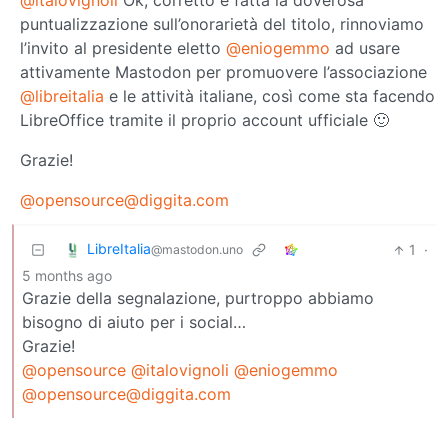
@italovignoli
Ok, corretto e fatta la doverosa
puntualizzazione sull’onorarietà del titolo, rinnoviamo
l’invito al presidente eletto
@eniogemmo
ad usare
attivamente Mastodon per promuovere l’associazione
@libreitalia
e le attività italiane, così come sta facendo
LibreOffice tramite il proprio account ufficiale 🙂
Grazie!
@opensource@diggita.com
LibreItalia
1
·
@mastodon.uno
5 months ago
Grazie della segnalazione, purtroppo abbiamo
bisogno di aiuto per i social…
Grazie!
@opensource
@italovignoli
@eniogemmo
@opensource@diggita.com