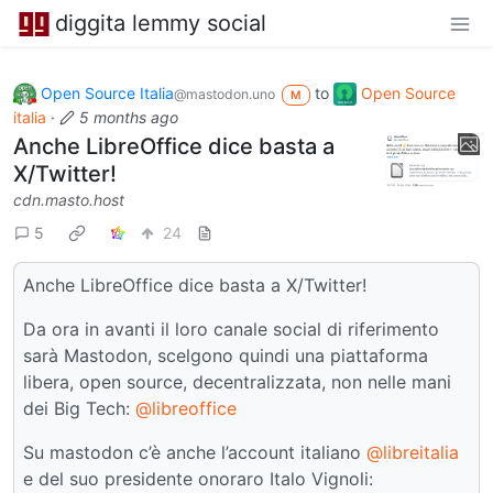
diggita lemmy social
Open Source Italia
to
Open Source
@mastodon.uno
M
italia
·
5 months ago
Anche LibreOffice dice basta a
X/Twitter!
cdn.masto.host
5
24
Anche LibreOffice dice basta a X/Twitter!
Da ora in avanti il loro canale social di riferimento
sarà Mastodon, scelgono quindi una piattaforma
libera, open source, decentralizzata, non nelle mani
dei Big Tech:
@libreoffice
Su mastodon c’è anche l’account italiano
@libreitalia
e del suo presidente onoraro Italo Vignoli: