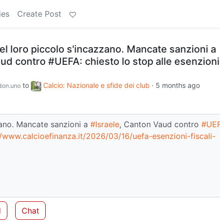
ies
Create Post
nel loro piccolo s'incazzano. Mancate sanzioni a
ud contro #UEFA: chiesto lo stop alle esenzioni
to
Calcio: Nazionale e sfide dei club
·
5 months ago
on.uno
zzano. Mancate sanzioni a
#Israele
, Canton Vaud contro
#UE
//www.calcioefinanza.it/2026/03/16/uefa-esenzioni-fiscali-
d
Chat