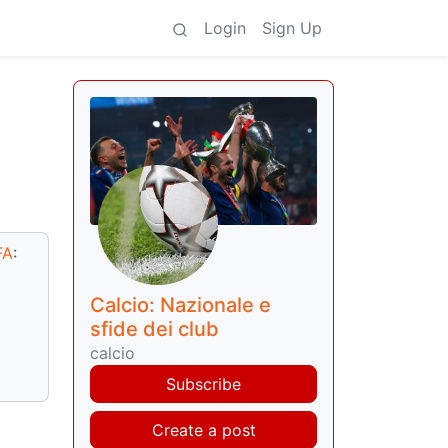
Login
Sign Up
FA
:
Calcio: Nazionale e
sfide dei club
calcio
Subscribe
Create a post