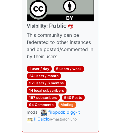
Public
Visibility:
This community can be
federated to other instances
and be posted/commented in
by their users.
1 user / day
5 users / week
24 users / month
52 users / 6 months
14 local subscribers
197 subscribers
540 Posts
94 Comments
Modlog
mods:
filippodb digg-it
Il Calcio
@mastodon.uno