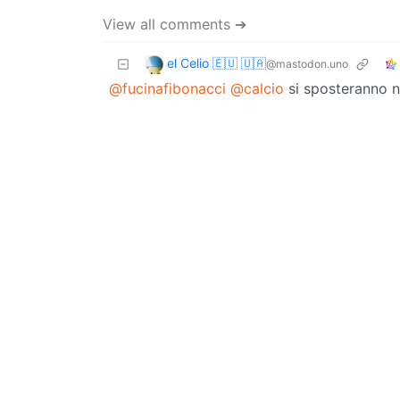
View all comments ➔
el Celio 🇪🇺 🇺🇦
@mastodon.uno
@fucinafibonacci
@calcio
si sposteranno n