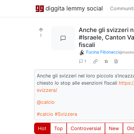
diggita lemmy social
Communit
Anche gli svizzeri 
1
#Israele, Canton Va
fiscali
Fucina Fibonacci
@mastod
1
Anche gli svizzeri nel loro piccolo s’inca
chiesto lo stop alle esenzioni fiscali
https:
svizzera/
@calcio
#calcio
#Svizzera
Hot
Top
Controversial
New
Ol