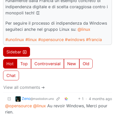
Funalmente dalla Francia un esempio concreto di
indipendenza digitale e di scelta coraggiosa contro i
monopoli tech! 👏
Per seguire il processo di indipendenza da Windows
seguiteci anche nel gruppo Linux su:
@linux
#unolinux
#linux
#opensource
#windows
#francia
Sidebar
Hot
Top
Controversial
New
Old
Chat
View all comments ➔
Zeno
1
·
4 months ago
@mastodon.uno
@opensource
@linux
Au revoir Windows, Merci pour
rien.