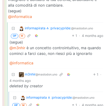
alla comodità di non cambiare.
(segue)
@informatica
informapirata ⁂ :privacypride:
@mastodon.uno
1
·
4 months ago
OP
M
(segue)
@m3nhir
è un concetto controintuitivo, ma quando
cominci a farci caso, non riesci più a ignorarlo
@informatica
m3nhir
1
·
@mastodon.uno
4 months ago
deleted by creator
informapirata ⁂ :privacypride:
@mastodon.uno
1
·
4 months ago
OP
M