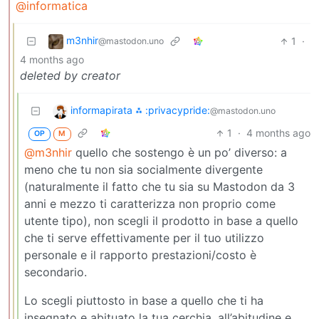
@informatica
m3nhir
1
·
@mastodon.uno
4 months ago
deleted by creator
informapirata ⁂ :privacypride:
@mastodon.uno
1
·
4 months ago
OP
M
@m3nhir
quello che sostengo è un po’ diverso: a
meno che tu non sia socialmente divergente
(naturalmente il fatto che tu sia su Mastodon da 3
anni e mezzo ti caratterizza non proprio come
utente tipo), non scegli il prodotto in base a quello
che ti serve effettivamente per il tuo utilizzo
personale e il rapporto prestazioni/costo è
secondario.
Lo scegli piuttosto in base a quello che ti ha
insegnato e abituato la tua cerchia, all’abitudine e