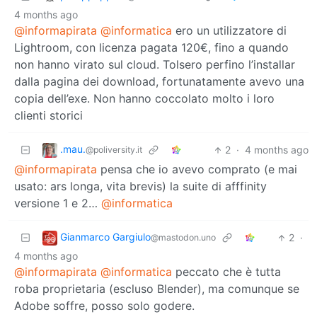
4 months ago
@informapirata
@informatica
ero un utilizzatore di
Lightroom, con licenza pagata 120€, fino a quando
non hanno virato sul cloud. Tolsero perfino l’installar
dalla pagina dei download, fortunatamente avevo una
copia dell’exe. Non hanno coccolato molto i loro
clienti storici
.mau.
2
·
4 months ago
@poliversity.it
@informapirata
pensa che io avevo comprato (e mai
usato: ars longa, vita brevis) la suite di afffinity
versione 1 e 2…
@informatica
Gianmarco Gargiulo
2
·
@mastodon.uno
4 months ago
@informapirata
@informatica
peccato che è tutta
roba proprietaria (escluso Blender), ma comunque se
Adobe soffre, posso solo godere.