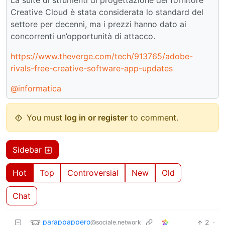
La suite di strumenti di progettazione del fornitore
Creative Cloud è stata considerata lo standard del
settore per decenni, ma i prezzi hanno dato ai
concorrenti un’opportunità di attacco.
https://www.theverge.com/tech/913765/adobe-
rivals-free-creative-software-app-updates
@informatica
You must
log in or register
to comment.
Sidebar
Hot
Top
Controversial
New
Old
Chat
parappappero
2
·
@sociale.network