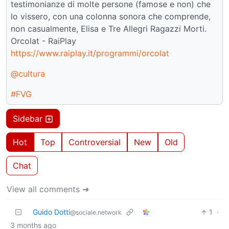
testimonianze di molte persone (famose e non) che
lo vissero, con una colonna sonora che comprende,
non casualmente, Elisa e Tre Allegri Ragazzi Morti.
Orcolat - RaiPlay
https://www.raiplay.it/programmi/orcolat
@cultura
#FVG
Sidebar
Hot
Top
Controversial
New
Old
Chat
View all comments ➔
Guido Dotti
1
·
@sociale.network
3 months ago