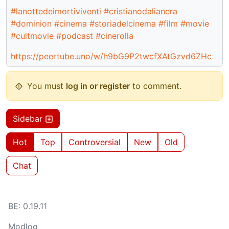
#lanottedeimortiviventi
#cristianodalianera
#dominion
#cinema
#storiadelcinema
#film
#movie
#cultmovie
#podcast
#cinerolla
https://peertube.uno/w/h9bG9P2twcfXAtGzvd6ZHc
You must
log in or register
to comment.
Sidebar
Hot
Top
Controversial
New
Old
Chat
BE: 0.19.11
Modlog