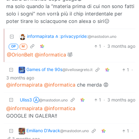
ma solo quando la “materia prima di cui non sono fatti
solo i sogni” non vorrà più il chip interdentale per
poter tirare lo sciacquone con alexa o siri😑
informapirata ⁂ :privacypride:
@mastodon.uno
1
·
3 months ago
OP
M
@OrionBelt
@informatica
🤣
Games of the 90s
1
·
@livellosegreto.it
3 months ago
@informapirata
@informatica
che merda 😡
Uliss3 Ⓐ
1
·
3 months ago
@mastodon.uno
@informapirata
@informatica
GOOGLE IN GALERA!!
Emiliano D'Avack
1
·
@mastodon.uno
3 months ago