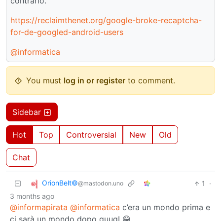
contrario.
https://reclaimthenet.org/google-broke-recaptcha-
for-de-googled-android-users
@informatica
You must
log in or register
to comment.
Sidebar
Hot
Top
Controversial
New
Old
Chat
OrionBelt©
1
·
@mastodon.uno
3 months ago
@informapirata
@informatica
c’era un mondo prima e
ci sarà un mondo dopo guugL😁