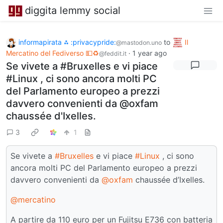
diggita lemmy social
informapirata ⁂ :privacypride:
to
Il
@mastodon.uno
Mercatino del Fediverso 💵♻️
·
1 year ago
@feddit.it
Se vivete a #Bruxelles e vi piace
#Linux , ci sono ancora molti PC
del Parlamento europeo a prezzi
davvero convenienti da @oxfam
chaussée d'Ixelles.
3
1
Se vivete a
#Bruxelles
e vi piace
#Linux
, ci sono
ancora molti PC del Parlamento europeo a prezzi
davvero convenienti da
@oxfam
chaussée d’Ixelles.
@mercatino
A partire da 110 euro per un Fujitsu E736 con batteria