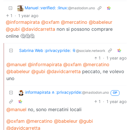
Manuel :verified: :linux:
@mastodon.uno
1
·
1 year ago
@informapirata
@oxfam
@mercatino
@babeleur
@gubi
@davidcarretta
non si possono comprare
online 🤔🤔🤔
Sabrina Web :privacypride: 📎
@sociale.network
1
·
1 year ago
@manuel
@informapirata
@oxfam
@mercatino
@babeleur
@gubi
@davidcarretta
peccato, ne volevo
uno
informapirata ⁂ :privacypride:
@mastodon.uno
OP
1
·
1 year ago
@manuel
no, sono mercatini locali
@oxfam
@mercatino
@babeleur
@gubi
@davidcarretta