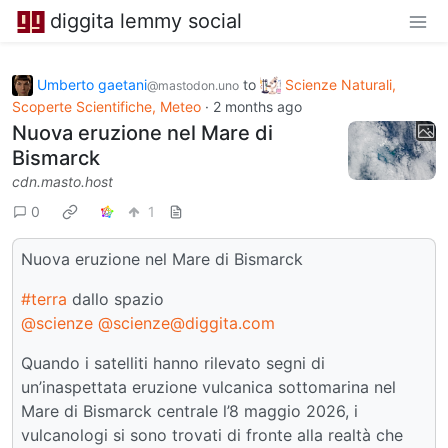
diggita lemmy social
Umberto gaetani
to
Scienze Naturali,
@mastodon.uno
Scoperte Scientifiche, Meteo
·
2 months ago
Nuova eruzione nel Mare di
Bismarck
cdn.masto.host
0
1
Nuova eruzione nel Mare di Bismarck
#terra
dallo spazio
@scienze
@scienze@diggita.com
Quando i satelliti hanno rilevato segni di
un’inaspettata eruzione vulcanica sottomarina nel
Mare di Bismarck centrale l’8 maggio 2026, i
vulcanologi si sono trovati di fronte alla realtà che