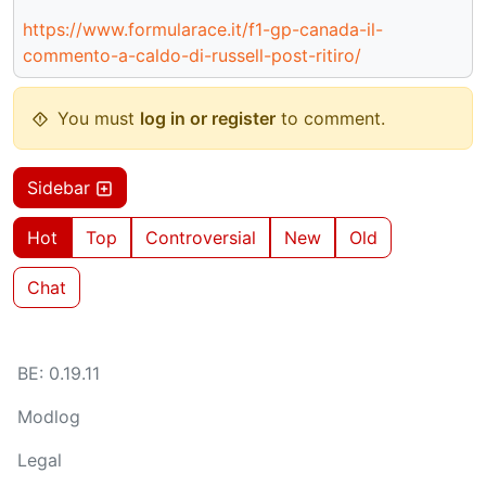
https://www.formularace.it/f1-gp-canada-il-
commento-a-caldo-di-russell-post-ritiro/
You must
log in or register
to comment.
Sidebar
Hot
Top
Controversial
New
Old
Chat
BE: 0.19.11
Modlog
Legal