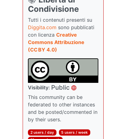
Condivisione
Tutti i contenuti presenti su
Diggita.com
sono pubblicati
con licenza
Creative
Commons Attribuzione
(CC BY 4.0)
Public
Visibility:
This community can be
federated to other instances
and be posted/commented in
by their users.
2 users / day
5 users / week