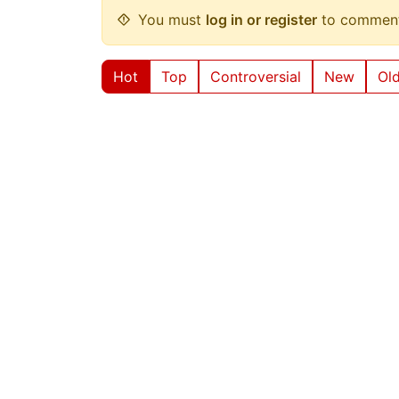
You must
log in or register
to comment
Hot
Top
Controversial
New
Ol