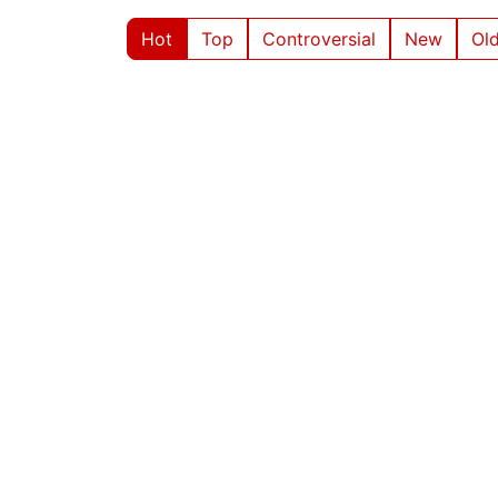
Hot
Top
Controversial
New
Ol