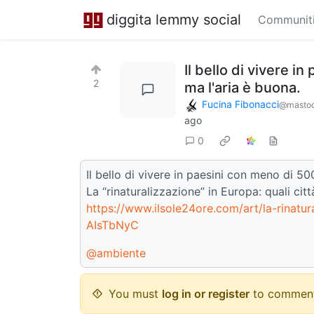
diggita lemmy social
Communit
Il bello di vivere i
2
ma l'aria è buona.
Fucina Fibonacci
@mastod
ago
0
Il bello di vivere in paesini con meno di 50
La “rinaturalizzazione” in Europa: quali ci
https://www.ilsole24ore.com/art/la-rinatu
AIsTbNyC
@ambiente
You must
log in or register
to comment