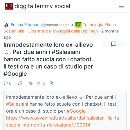
diggita lemmy social
Fucina Fibonacci
to
Tecnologia Etica e
@mastodon.uno
Sostenibile – Liberarsi dai Monopoli delle Big Tech
·
2 months
ago
Immodestamente loro ex-allievo
☺️. Per due anni i #Salesiani
hanno fatto scuola con i chatbot.
Il test ora è un caso di studio per
#Google
0
2
Immodestamente loro ex-allievo ☺️. Per due anni i
#Salesiani
hanno fatto scuola con i chatbot. Il test
ora è un caso di studio per
#Google
https://www.avvenire.it/attualita/dai-salesiani-lia-fa-
scuola-ma-non-la-ricreazione/_109014