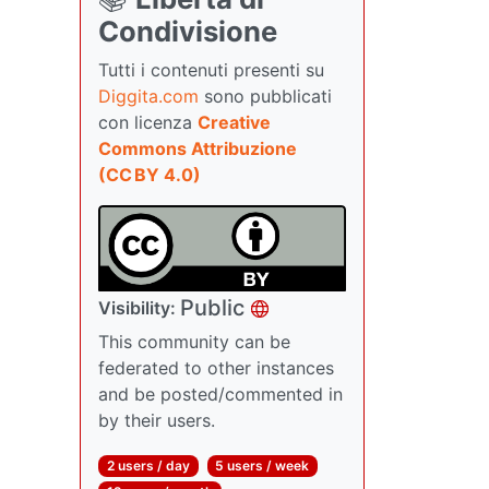
Condivisione
Tutti i contenuti presenti su
Diggita.com
sono pubblicati
con licenza
Creative
Commons Attribuzione
(CC BY 4.0)
Public
Visibility:
This community can be
federated to other instances
and be posted/commented in
by their users.
2 users / day
5 users / week