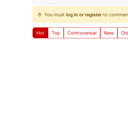
You must
log in or register
to comment
Hot
Top
Controversial
New
Ol