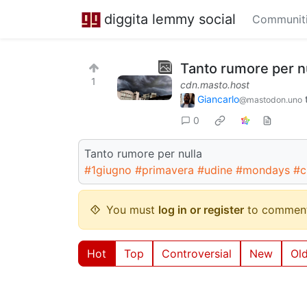
diggita lemmy social
Communit
Tanto rumore per n
1
cdn.masto.host
Giancarlo
@mastodon.uno
0
Tanto rumore per nulla
#1giugno
#primavera
#udine
#mondays
#c
You must
log in or register
to comment
Hot
Top
Controversial
New
Ol