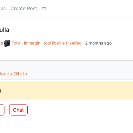
ies
Create Post
ulla
to
Foto - immagini, tool liberi e Pixelfed
·
2 months ago
louds
@foto
.
d
Chat