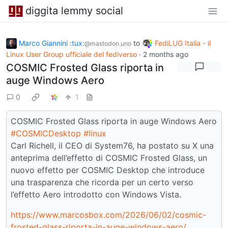
diggita lemmy social
Marco Giannini :tux:
to
FediLUG Italia - il
@mastodon.uno
Linux User Group ufficiale del fediverso
·
2 months ago
COSMIC Frosted Glass riporta in
auge Windows Aero
0
1
COSMIC Frosted Glass riporta in auge Windows Aero
#COSMICDesktop
#linux
Carl Richell, il CEO di System76, ha postato su X una
anteprima dell’effetto di COSMIC Frosted Glass, un
nuovo effetto per COSMIC Desktop che introduce
una trasparenza che ricorda per un certo verso
l’effetto Aero introdotto con Windows Vista.
https://www.marcosbox.com/2026/06/02/cosmic-
frosted-glass-riporta-in-auge-windows-aero/