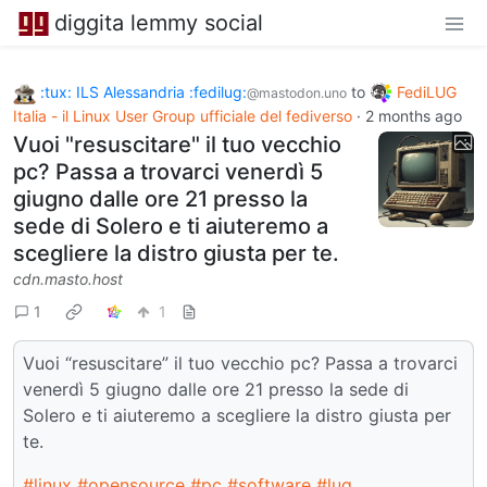
diggita lemmy social
:tux: ILS Alessandria :fedilug:
to
FediLUG
@mastodon.uno
Italia - il Linux User Group ufficiale del fediverso
·
2 months ago
Vuoi "resuscitare" il tuo vecchio
pc? Passa a trovarci venerdì 5
giugno dalle ore 21 presso la
sede di Solero e ti aiuteremo a
scegliere la distro giusta per te.
cdn.masto.host
1
1
Vuoi “resuscitare” il tuo vecchio pc? Passa a trovarci
venerdì 5 giugno dalle ore 21 presso la sede di
Solero e ti aiuteremo a scegliere la distro giusta per
te.
#linux
#opensource
#pc
#software
#lug