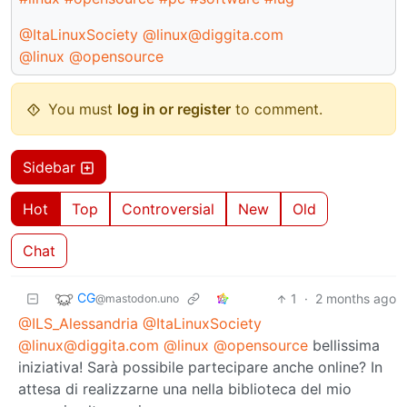
@ItaLinuxSociety
@linux@diggita.com
@linux
@opensource
You must
log in or register
to comment.
Sidebar
Hot
Top
Controversial
New
Old
Chat
CG
1
·
2 months ago
@mastodon.uno
@ILS_Alessandria
@ItaLinuxSociety
@linux@diggita.com
@linux
@opensource
bellissima
iniziativa! Sarà possibile partecipare anche online? In
attesa di realizzarne una nella biblioteca del mio