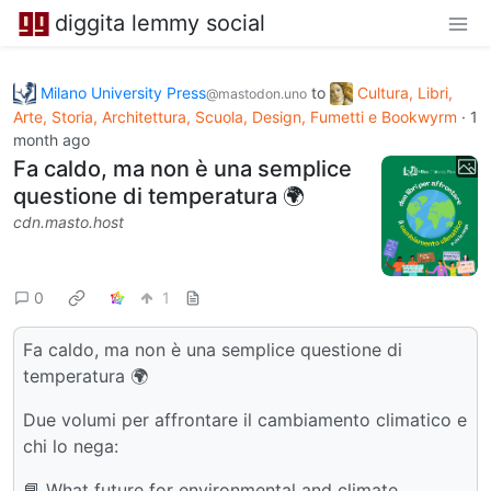
diggita lemmy social
Milano University Press
to
Cultura, Libri,
@mastodon.uno
Arte, Storia, Architettura, Scuola, Design, Fumetti e Bookwyrm
·
1
month ago
Fa caldo, ma non è una semplice
questione di temperatura 🌍
cdn.masto.host
0
1
Fa caldo, ma non è una semplice questione di
temperatura 🌍
Due volumi per affrontare il cambiamento climatico e
chi lo nega:
📘 What future for environmental and climate