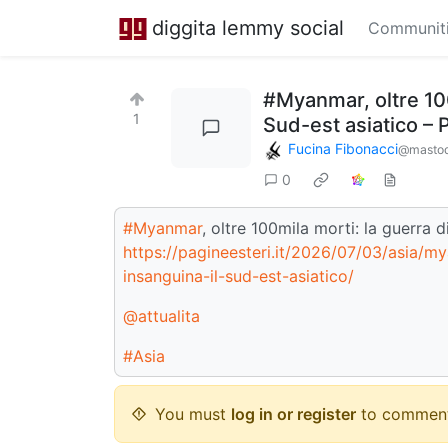
diggita lemmy social
Communit
#Myanmar, oltre 100
1
Sud-est asiatico – 
Fucina Fibonacci
@mastod
0
#Myanmar
, oltre 100mila morti: la guerra 
https://pagineesteri.it/2026/07/03/asia/m
insanguina-il-sud-est-asiatico/
@attualita
#Asia
You must
log in or register
to comment