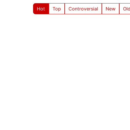
Hot
Top
Controversial
New
Ol