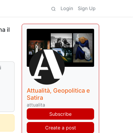
Login
Sign Up
a il
i
Attualità, Geopolitica e
Satira
attualita
Subscribe
Create a post