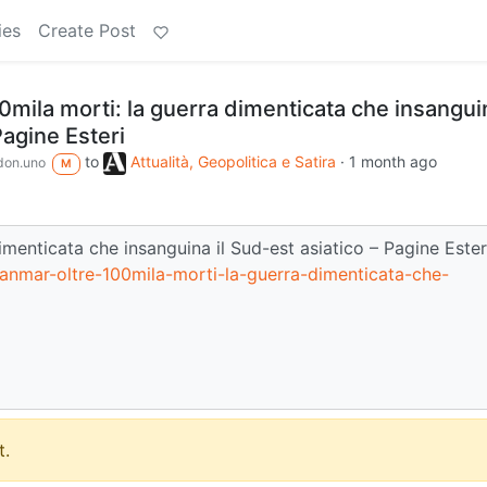
ies
Create Post
mila morti: la guerra dimenticata che insanguin
Pagine Esteri
to
Attualità, Geopolitica e Satira
·
1 month ago
on.uno
M
dimenticata che insanguina il Sud-est asiatico – Pagine Ester
yanmar-oltre-100mila-morti-la-guerra-dimenticata-che-
.