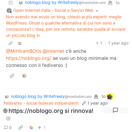
noblogo blog by Writefreely
to
@mastodon.uno
Open Internet Italia - Social e Servizi Web
•
Non avendo mai avuto un blog, chiedo ai più esperti: meglio
WordPress, Ghost o qualche alternativa di cui non sono a
conoscenza? L’idea, per ora remota, sarebbe quella di avviare
un piccolo blog in
1
·
1 year ago
@MrHiramBOtis
@internet
c’è anche
https://noblogo.org/
se vuoi un blog minimale ma
connesso con il fediverso :)
noblogo blog by Writefreely
to
@mastodon.uno
Fediverso - social federati indipendenti
·
1 year ago
🌐 https://noblogo.org si rinnova!
0
1