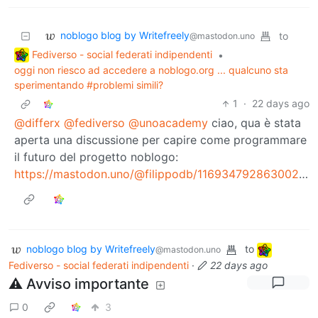
noblogo blog by Writefreely
to
@mastodon.uno
Fediverso - social federati indipendenti
•
oggi non riesco ad accedere a noblogo.org ... qualcuno sta
sperimentando #problemi simili?
1
·
22 days ago
@differx
@fediverso
@unoacademy
ciao, qua è stata
aperta una discussione per capire come programmare
il futuro del progetto noblogo:
https://mastodon.uno/@filippodb/116934792863002089
noblogo blog by Writefreely
to
@mastodon.uno
Fediverso - social federati indipendenti
·
22 days ago
⚠️ Avviso importante
0
3