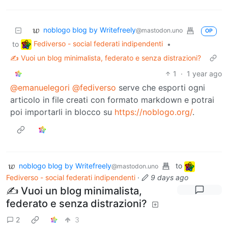
noblogo blog by Writefreely
@mastodon.uno
OP
Fediverso - social federati indipendenti
to
•
✍️ Vuoi un blog minimalista, federato e senza distrazioni?
1
·
1 year ago
@emanuelegori
@fediverso
serve che esporti ogni
articolo in file creati con formato markdown e potrai
poi importarli in blocco su
https://noblogo.org/
.
noblogo blog by Writefreely
to
@mastodon.uno
Fediverso - social federati indipendenti
·
9 days ago
✍️ Vuoi un blog minimalista,
federato e senza distrazioni?
2
3