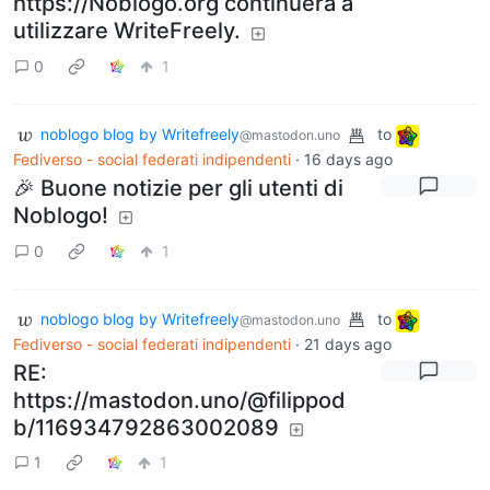
https://Noblogo.org continuerà a
utilizzare WriteFreely.
0
1
noblogo blog by Writefreely
to
@mastodon.uno
Fediverso - social federati indipendenti
·
16 days ago
🎉 Buone notizie per gli utenti di
Noblogo!
0
1
noblogo blog by Writefreely
to
@mastodon.uno
Fediverso - social federati indipendenti
·
21 days ago
RE:
https://mastodon.uno/@filippod
b/116934792863002089
1
1