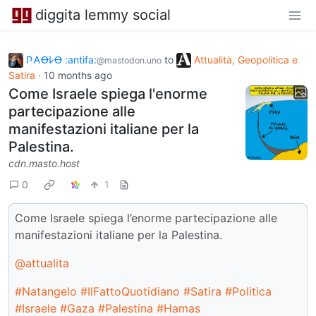
diggita lemmy social
𐌐𐌀Ꝋ𐌋Ꝋ :antifa:
to
Attualità, Geopolitica e
@mastodon.uno
Satira
·
10 months ago
Come Israele spiega l'enorme
partecipazione alle
manifestazioni italiane per la
Palestina.
cdn.masto.host
0
1
Come Israele spiega l’enorme partecipazione alle
manifestazioni italiane per la Palestina.
@attualita
#Natangelo
#IlFattoQuotidiano
#Satira
#Politica
#Israele
#Gaza
#Palestina
#Hamas