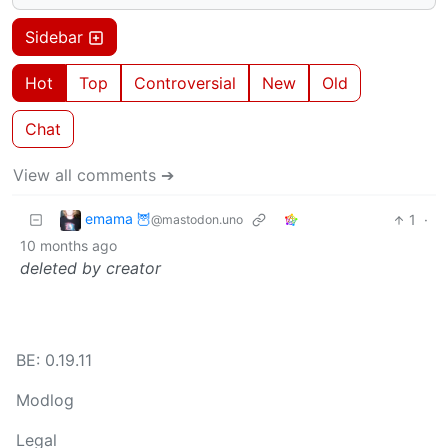
Sidebar
Hot
Top
Controversial
New
Old
Chat
View all comments ➔
emama 🦉
1
·
@mastodon.uno
10 months ago
deleted by creator
BE: 0.19.11
Modlog
Legal