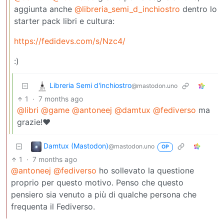
aggiunta anche
@libreria_semi_d_inchiostro
dentro lo
starter pack libri e cultura:
https://fedidevs.com/s/Nzc4/
:)
Libreria Semi d'inchiostro
@mastodon.uno
1
·
7 months ago
@libri
@game
@antoneej
@damtux
@fediverso
ma
grazie!❤️
Damtux (Mastodon)
@mastodon.uno
OP
1
·
7 months ago
@antoneej
@fediverso
ho sollevato la questione
proprio per questo motivo. Penso che questo
pensiero sia venuto a più di qualche persona che
frequenta il Fediverso.