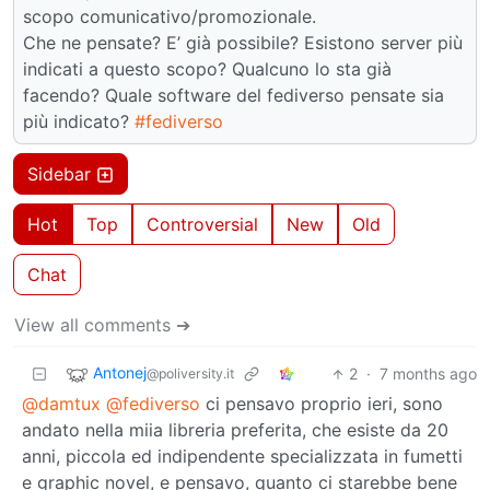
scopo comunicativo/promozionale.
Che ne pensate? E’ già possibile? Esistono server più
indicati a questo scopo? Qualcuno lo sta già
facendo? Quale software del fediverso pensate sia
più indicato?
#fediverso
Sidebar
Hot
Top
Controversial
New
Old
Chat
View all comments ➔
Antonej
2
·
7 months ago
@poliversity.it
@damtux
@fediverso
ci pensavo proprio ieri, sono
andato nella miia libreria preferita, che esiste da 20
anni, piccola ed indipendente specializzata in fumetti
e graphic novel, e pensavo, quanto ci starebbe bene