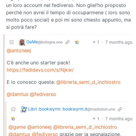
un loro account nel fediverso. Non gliel’ho proposto
perché non avrei il tempo di occuparmene ( loro sono
molto poco social) e poi mi sono chiesto appunto, ma
si potrà fare?
GaMe
1
·
7 months ago
@bologna.one
@antoneej
C’è anche uno starter pack!
https://fedidevs.com/s/Njkw/
E io conosco questa:
@libreria_semi_d_inchiostro
@damtux
@fediverso
Libri :bookwyrm: bookwyrm.it
@mastodon.uno
1
·
7 months ago
@game
@antoneej
@libreria_semi_d_inchiostro
@damtux
@fediverso
grazie per la segnalazione,