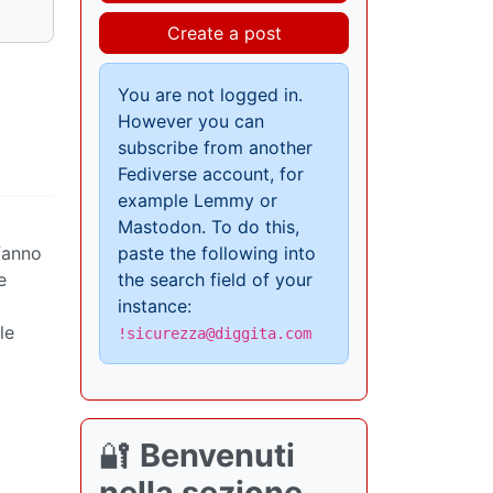
Create a post
You are not logged in.
However you can
subscribe from another
Fediverse account, for
example Lemmy or
Mastodon. To do this,
 fanno
paste the following into
e
the search field of your
instance:
le
!sicurezza@diggita.com
🔐
Benvenuti
nella sezione