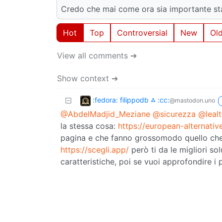
Credo che mai come ora sia importante st
Hot
Top
Controversial
New
Ol
View all comments ➔
Show context ➔
:fedora: filippodb ⁂ :cc:
@mastodon.uno
@AbdelMadjid_Meziane
@sicurezza
@lealt
la stessa cosa:
https://european-alternativ
pagina e che fanno grossomodo quello ch
https://scegli.app/
però ti da le migliori sol
caratteristiche, poi se vuoi approfondire i p