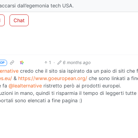
accarsi dall’egemonia tech USA.
d
Chat
1
·
6 months ago
OP
ernative
credo che il sito sia ispirato da un paio di siti che
es.eu/
&
https://www.goeuropean.org/
che sono linkati a fin
e fa
@lealternative
ristretto però ai prodotti europei.
uzioni in mano, quindi ti risparmia il tempo di leggerti tutte 
ortali sono elencati a fine pagina :)