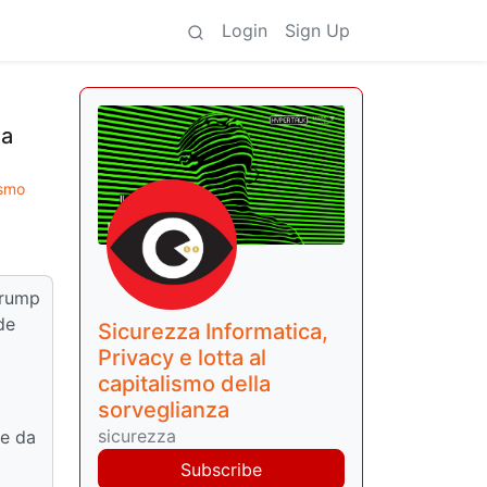
Login
Sign Up
sa
ismo
Trump
de
Sicurezza Informatica,
Privacy e lotta al
capitalismo della
sorveglianza
sicurezza
te da
Subscribe