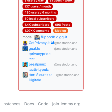
3 users / day
31 users / week
137 users / month
430 users / 6 months
50 local subscribers
1.4K subscribers
698 Posts
1.07K Comments
Modlog
mods:
filippodb digg-it
GetPrivacy.it 🔐
@mastodon.uno
gualdo
@mastodon.uno
:privacypride:
:cc:
prealpinux
@mastodon.uno
:activitypub:
:tor: Sicurezza
@mastodon.uno
Digitale
Instances
Docs
Code
join-lemmy.org