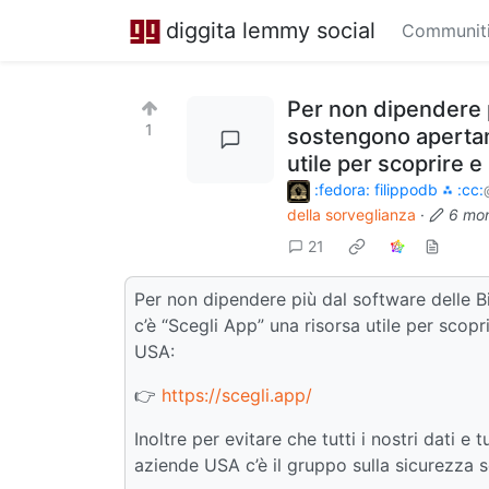
diggita lemmy social
Communit
Per non dipendere p
1
sostengono apertam
utile per scoprire e
:fedora: filippodb ⁂ :cc:
della sorveglianza
·
6 mo
21
Per non dipendere più dal software delle
c’è “Scegli App” una risorsa utile per scopri
USA:
👉
https://scegli.app/
Inoltre per evitare che tutti i nostri dati 
aziende USA c’è il gruppo sulla sicurezza s