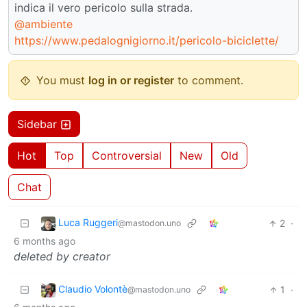
indica il vero pericolo sulla strada.
@ambiente
https://www.pedalognigiorno.it/pericolo-biciclette/
You must
log in or register
to comment.
Sidebar
Hot
Top
Controversial
New
Old
Chat
Luca Ruggeri
2
·
@mastodon.uno
6 months ago
deleted by creator
Claudio Volontè
1
·
@mastodon.uno