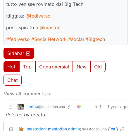
tutto venisse rovinato dai Big Tech.
:diggita:
@fediverso
post ispirato a
@mastoe
#fediverso
#SocialNetwork
#social
#Bigtech
Sidebar
Hot
Top
Controversial
New
Old
Chat
View all comments ➔
Tiberio
1
·
1 year ago
@mastodon.uno
deleted by creator
:mastodon: mastodon admin
@mastodon.uno
OP