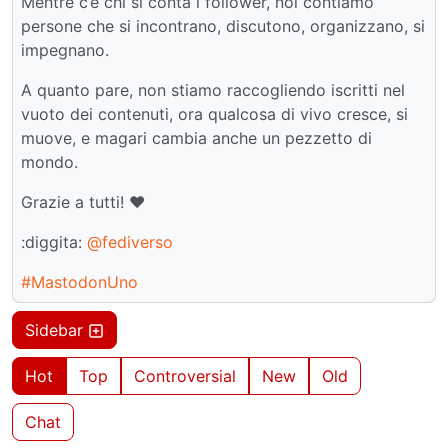
Mentre c’è chi si conta i follower, noi contiamo
persone che si incontrano, discutono, organizzano, si
impegnano.
A quanto pare, non stiamo raccogliendo iscritti nel
vuoto dei contenuti, ora qualcosa di vivo cresce, si
muove, e magari cambia anche un pezzetto di
mondo.
Grazie a tutti! ❤️
:diggita:
@fediverso
#MastodonUno
Sidebar
Hot
Top
Controversial
New
Old
Chat