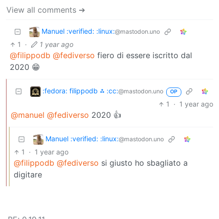
View all comments ➔
Manuel :verified: :linux:
@mastodon.uno
1
·
1 year ago
@filippodb
@fediverso
fiero di essere iscritto dal
2020 😁
:fedora: filippodb ⁂ :cc:
@mastodon.uno
OP
1
·
1 year ago
@manuel
@fediverso
2020 👍
Manuel :verified: :linux:
@mastodon.uno
1
·
1 year ago
@filippodb
@fediverso
si giusto ho sbagliato a
digitare