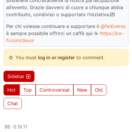
sostenere concretamente la nostra partecipazione
all’evento. Grazie davvero di cuore a chiunque abbia
contribuito, condiviso o supportato l’iniziativa.💌
Per chi volesse continuare a supportare il
@fediverso
è sempre possibile offrirci un caffè qui ☕️
https://ko-
fi.com/devol
You must
log in or register
to comment.
Sidebar
Hot
Top
Controversial
New
Old
Chat
BE: 0.19.11