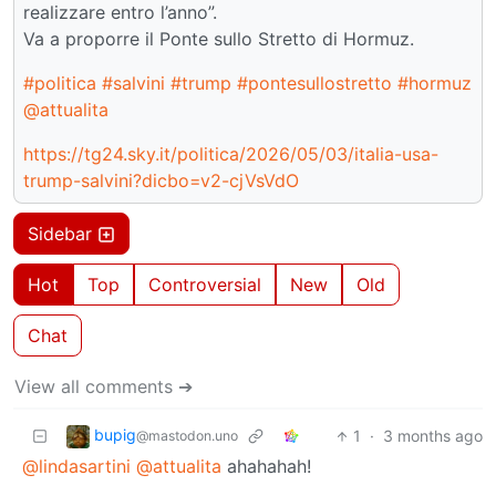
realizzare entro l’anno”.
Va a proporre il Ponte sullo Stretto di Hormuz.
#politica
#salvini
#trump
#pontesullostretto
#hormuz
@attualita
https://tg24.sky.it/politica/2026/05/03/italia-usa-
trump-salvini?dicbo=v2-cjVsVdO
Sidebar
Hot
Top
Controversial
New
Old
Chat
View all comments ➔
bupig
1
·
3 months ago
@mastodon.uno
@lindasartini
@attualita
ahahahah!