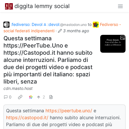
diggita lemmy social
:fediverso: Devol ⁂ :devol:
to
Fediverso -
@mastodon.uno
social federati indipendenti
·
3 months ago
Questa settimana
https://PeerTube.Uno e
https://Castopod.it hanno subito
alcune interruzioni. Parliamo di
due dei progetti video e podcast
più importanti del italiano: spazi
liberi, senza
cdn.masto.host
0
2
Questa settimana
https://peertube.uno/
e
https://castopod.it/
hanno subito alcune interruzioni.
Parliamo di due dei progetti video e podcast più