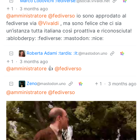
Marco Lodovichi :fediverse:
@social.vivaldi.net
1
·
3 months ago
@amministratore
@fediverso
io sono approdato al
fediverse via
@Vivaldi
, ma sono felice che ci sia
un’istanza tutta italiana così proattiva e riconosciuta!
:ablobderpy: :fediverse: :mastodon: :nice:
Roberta Adami :tardis: :it:
@mastodon.uno
1
·
3 months ago
@amministratore
👍
@fediverso
Zeno
1
·
3 months ago
@mastodon.uno
@amministratore
@fediverso