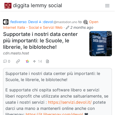
diggita lemmy social
:fediverso: Devol ⁂ :devol:
to
Open
@mastodon.uno
Internet Italia - Social e Servizi Web
·
2 months ago
Supportate i nostri data center
più importanti: le Scuole, le
librerie, le bibloteche!
cdn.masto.host
0
14
Supportate i nostri data center più importanti: le
Scuole, le librerie, le bibloteche!
E supportate chi ospita software libero e servizi
liberi noprofit che utilizzate anche saltuariamente, se
usate i nostri servizi :
https://servizi.devol.it/
potete
darci una mano a mantenerli online anche con
liberapay:
https://it.liberapay.com/devol
❤️