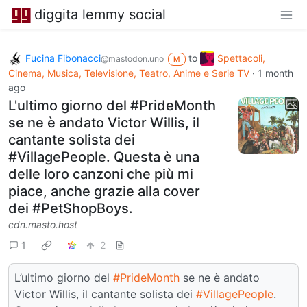
diggita lemmy social
Fucina Fibonacci
to
Spettacoli,
@mastodon.uno
M
Cinema, Musica, Televisione, Teatro, Anime e Serie TV
·
1 month
ago
L'ultimo giorno del #PrideMonth
se ne è andato Victor Willis, il
cantante solista dei
#VillagePeople. Questa è una
delle loro canzoni che più mi
piace, anche grazie alla cover
dei #PetShopBoys.
cdn.masto.host
1
2
L’ultimo giorno del
#PrideMonth
se ne è andato
Victor Willis, il cantante solista dei
#VillagePeople
.