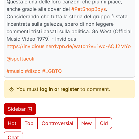
Questa è una delle loro canzoni che più mi piace,
anche grazie alla cover dei
#PetShopBoys
.
Considerando che tutta la storia del gruppo è stata
incentrata sulla gaiezza, spero di non leggere
commenti tristi basati sulla politica. Go West (Official
Music Video 1979) - Invidious
https://invidious.nerdvpn.de/watch?v=1wc-AQJ2MYo
@spettacoli
#music
#disco
#LGBTQ
You must
log in or register
to comment.
Sidebar
Hot
Top
Controversial
New
Old
Chat