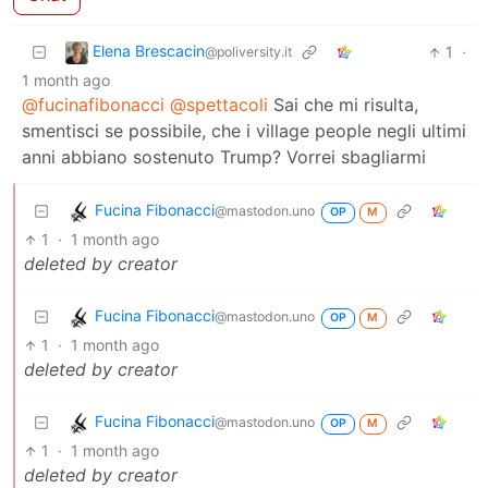
Elena Brescacin
1
·
@poliversity.it
1 month ago
@fucinafibonacci
@spettacoli
Sai che mi risulta,
smentisci se possibile, che i village people negli ultimi
anni abbiano sostenuto Trump? Vorrei sbagliarmi
Fucina Fibonacci
@mastodon.uno
OP
M
1
·
1 month ago
deleted by creator
Fucina Fibonacci
@mastodon.uno
OP
M
1
·
1 month ago
deleted by creator
Fucina Fibonacci
@mastodon.uno
OP
M
1
·
1 month ago
deleted by creator