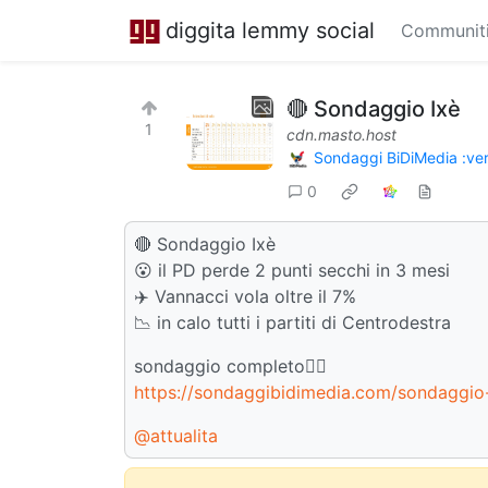
diggita lemmy social
Communit
🔴 Sondaggio Ixè
1
cdn.masto.host
Sondaggi BiDiMedia :veri
0
🔴 Sondaggio Ixè
😮 il PD perde 2 punti secchi in 3 mesi
✈️ Vannacci vola oltre il 7%
📉 in calo tutti i partiti di Centrodestra
sondaggio completo👇🏻
https://sondaggibidimedia.com/sondaggio-
@attualita