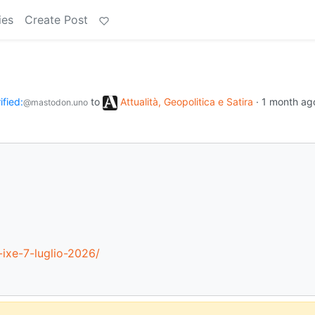
ies
Create Post
fied:
to
Attualità, Geopolitica e Satira
·
1 month ag
@mastodon.uno
ixe-7-luglio-2026/