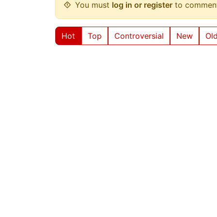
You must
log in or register
to comment
Hot
Top
Controversial
New
Ol