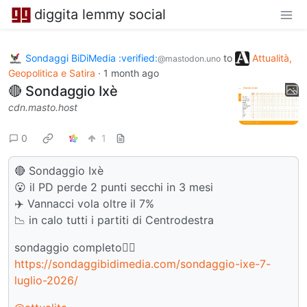
diggita lemmy social
Sondaggi BiDiMedia :verified:
to
Attualità,
@mastodon.uno
Geopolitica e Satira
·
1 month ago
🔴 Sondaggio Ixè
cdn.masto.host
0
1
🔴 Sondaggio Ixè
😮 il PD perde 2 punti secchi in 3 mesi
✈️ Vannacci vola oltre il 7%
📉 in calo tutti i partiti di Centrodestra
sondaggio completo👇🏻
https://sondaggibidimedia.com/sondaggio-ixe-7-
luglio-2026/