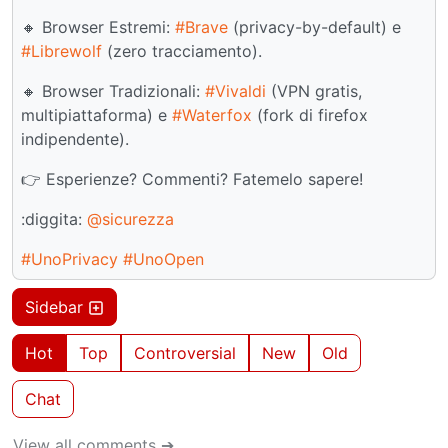
🔸 Browser Estremi:
#Brave
(privacy-by-default) e
#Librewolf
(zero tracciamento).
🔸 Browser Tradizionali:
#Vivaldi
(VPN gratis,
multipiattaforma) e
#Waterfox
(fork di firefox
indipendente).
👉 Esperienze? Commenti? Fatemelo sapere!
:diggita:
@sicurezza
#UnoPrivacy
#UnoOpen
Sidebar
Hot
Top
Controversial
New
Old
Chat
View all comments ➔