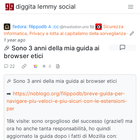
diggita lemmy social
:fedora: filippodb ⁂ :cc:
to
Sicurezza
@mastodon.uno
Informatica, Privacy e lotta al capitalismo della sorveglianza
·
1 year ago
🎉 Sono 3 anni della mia guida ai
browser etici
22
4
🎉 Sono 3 anni della mia guida ai browser etici
➡️
https://noblogo.org/filippodb/breve-guida-per-
navigare-piu-veloci-e-piu-sicuri-con-le-estensioni-
per
18k visite: sono orgoglioso del successo (grazie!) ma
ora ho anche tanta responsabilità, ho quindi
aggiornato la guida dopo i fatti di Mozilla con: