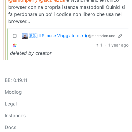
@simonperry
@sicurezza
e vivaldi è anche l’unico
browser con na propria istanza mastodon!! Quinid si
fa perdonare un po’ i codice non libero che usa nel
browser…
🇪🇺 Il Simone Viaggiatore ✈️🧳
@mastodon.uno
1
·
1 year ago
deleted by creator
BE: 0.19.11
Modlog
Legal
Instances
Docs