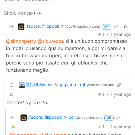
Show context ➔
:fedora: filippodb ⁂ :cc:
@mastodon.uno
OP
1
·
1 year ago
@simonperry
@sicurezza
si è un buon compromesso
in molti lo usando qua su mastoon, e poi mi pare sia
l’unico browser europeo, io preferisco brave ma solo
perchè sono più fissato con gli ablocker che
funzionano meglio.
🇪🇺 Il Simone Viaggiatore ✈️🧳
@mastodon.uno
1
·
1 year ago
deleted by creator
:fedora: filippodb ⁂ :cc:
@mastodon.uno
OP
1
·
1 year ago