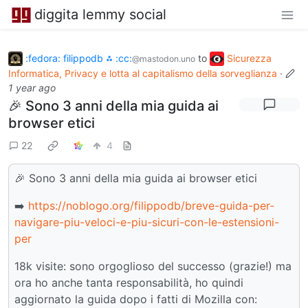
diggita lemmy social
:fedora: filippodb ⁂ :cc:
to
Sicurezza
@mastodon.uno
Informatica, Privacy e lotta al capitalismo della sorveglianza
·
1 year ago
🎉 Sono 3 anni della mia guida ai
browser etici
22
4
🎉 Sono 3 anni della mia guida ai browser etici
➡️
https://noblogo.org/filippodb/breve-guida-per-
navigare-piu-veloci-e-piu-sicuri-con-le-estensioni-
per
18k visite: sono orgoglioso del successo (grazie!) ma
ora ho anche tanta responsabilità, ho quindi
aggiornato la guida dopo i fatti di Mozilla con: