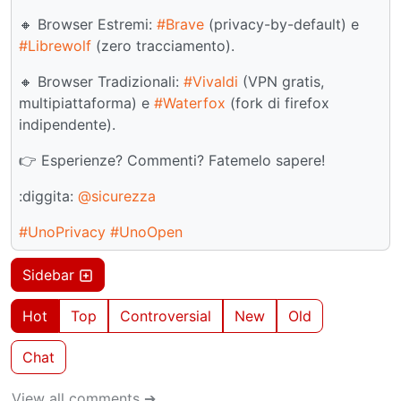
🔸 Browser Estremi:
#Brave
(privacy-by-default) e
#Librewolf
(zero tracciamento).
🔸 Browser Tradizionali:
#Vivaldi
(VPN gratis,
multipiattaforma) e
#Waterfox
(fork di firefox
indipendente).
👉 Esperienze? Commenti? Fatemelo sapere!
:diggita:
@sicurezza
#UnoPrivacy
#UnoOpen
Sidebar
Hot
Top
Controversial
New
Old
Chat
View all comments ➔