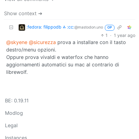
Show context ➔
:fedora: filippodb ⁂ :cc:
@mastodon.uno
OP
1
·
1 year ago
@skyene
@sicurezza
prova a installare con il tasto
destro/menu opzioni.
Oppure prova vivaldi e waterfox che hanno
aggiornamenti automatici su mac al contrario di
librewolf.
BE: 0.19.11
Modlog
Legal
Instances