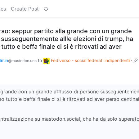
ies
Create Post
erso: seppur partito alla grande con un grande
 susseguentemente allle elezioni di trump, ha
tto e beffa finale ci si è ritrovati ad aver
dmin
to
Fediverso - social federati indipendenti
·
@mastodon.uno
lla grande con un grande afflusso di persone susseguenteme
o tutto e beffa finale ci si è ritrovati ad aver perso centina
centralizzazione su mastodon.social, che ha da solo superato