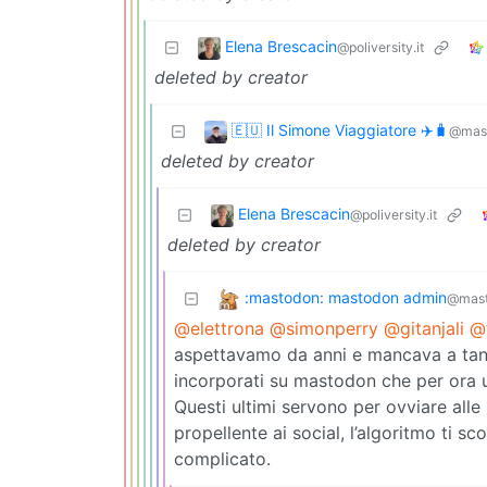
Elena Brescacin
@poliversity.it
deleted by creator
🇪🇺 Il Simone Viaggiatore ✈️🧳
@mas
deleted by creator
Elena Brescacin
@poliversity.it
deleted by creator
:mastodon: mastodon admin
@mast
@elettrona
@simonperry
@gitanjali
@
aspettavamo da anni e mancava a tanti
incorporati su mastodon che per ora u
Questi ultimi servono per ovviare alle
propellente ai social, l’algoritmo ti 
complicato.