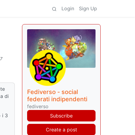
Login
Sign Up
7
nte
Fediverso - social
ia di
federati indipendenti
fediverso
 i 3
Subscribe
Create a post