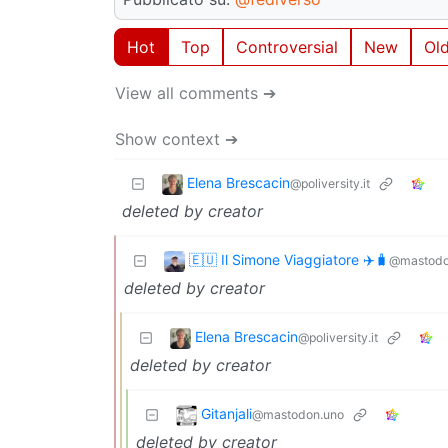
Hot
Top
Controversial
New
Ol
View all comments ➔
Show context ➔
Elena Brescacin
@poliversity.it
deleted by creator
🇪🇺 Il Simone Viaggiatore ✈️🧳
@mastodo
deleted by creator
Elena Brescacin
@poliversity.it
deleted by creator
Gitanjali
@mastodon.uno
deleted by creator