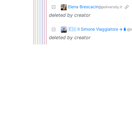
Elena Brescacin
@poliversity.it
deleted by creator
🇪🇺 Il Simone Viaggiatore ✈️🧳
@m
deleted by creator