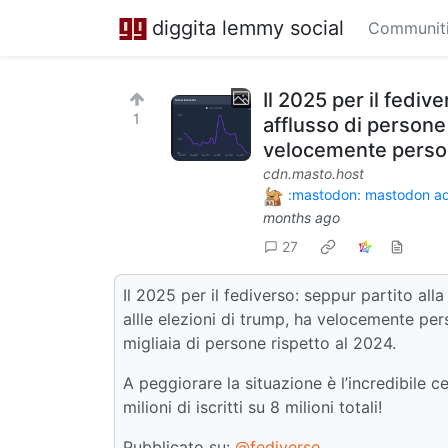
diggita lemmy social
Communit
Il 2025 per il fediv
1
afflusso di persone
velocemente perso tu
cdn.masto.host
:mastodon: mastodon a
months ago
27
Il 2025 per il fediverso: seppur partito a
allle elezioni di trump, ha velocemente pers
migliaia di persone rispetto al 2024.
A peggiorare la situazione è l’incredibile 
milioni di iscritti su 8 milioni totali!
Pubblicato su:
@fediverso