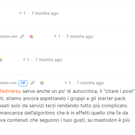
1
·
7 months ago
1
·
7 months ago
todon.uno
1
·
7 months ago
1
·
7 months ago
odon.uno
OP
fediverso
serve anche un po’ di autocritica, il “citare i post”
, stiamo ancora aspettando i gruppi e gli starter pack
sati solo da servizi terzi rendendo tutto più complicato.
 mancanze dell’algoritmo che è in effetti quello che fa da
scova contenuti che seguono i tuoi gusti, su mastodon è più