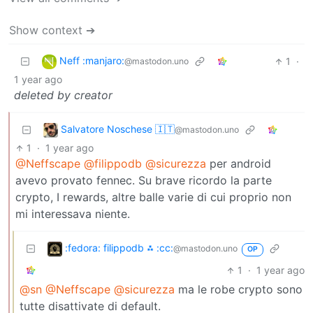
Show context ➔
Neff :manjaro:
1
·
@mastodon.uno
1 year ago
deleted by creator
Salvatore Noschese 🇮🇹
@mastodon.uno
1
·
1 year ago
@Neffscape
@filippodb
@sicurezza
per android
avevo provato fennec. Su brave ricordo la parte
crypto, I rewards, altre balle varie di cui proprio non
mi interessava niente.
:fedora: filippodb ⁂ :cc:
@mastodon.uno
OP
1
·
1 year ago
@sn
@Neffscape
@sicurezza
ma le robe crypto sono
tutte disattivate di default.