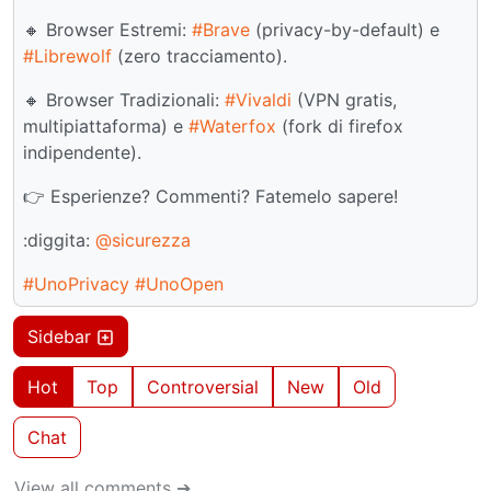
🔸 Browser Estremi:
#Brave
(privacy-by-default) e
#Librewolf
(zero tracciamento).
🔸 Browser Tradizionali:
#Vivaldi
(VPN gratis,
multipiattaforma) e
#Waterfox
(fork di firefox
indipendente).
👉 Esperienze? Commenti? Fatemelo sapere!
:diggita:
@sicurezza
#UnoPrivacy
#UnoOpen
Sidebar
Hot
Top
Controversial
New
Old
Chat
View all comments ➔