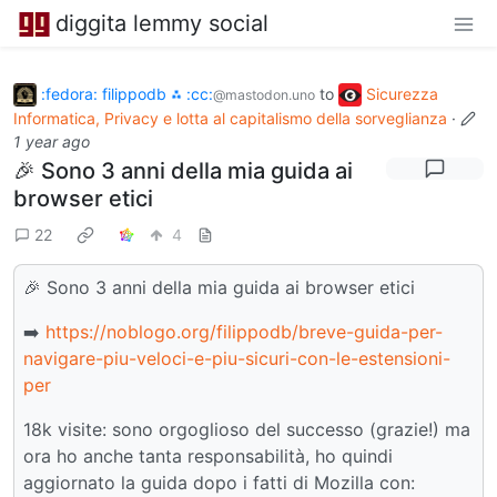
diggita lemmy social
:fedora: filippodb ⁂ :cc:
to
Sicurezza
@mastodon.uno
Informatica, Privacy e lotta al capitalismo della sorveglianza
·
1 year ago
🎉 Sono 3 anni della mia guida ai
browser etici
22
4
🎉 Sono 3 anni della mia guida ai browser etici
➡️
https://noblogo.org/filippodb/breve-guida-per-
navigare-piu-veloci-e-piu-sicuri-con-le-estensioni-
per
18k visite: sono orgoglioso del successo (grazie!) ma
ora ho anche tanta responsabilità, ho quindi
aggiornato la guida dopo i fatti di Mozilla con: