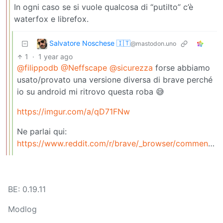
In ogni caso se si vuole qualcosa di “putilto” c’è
waterfox e librefox.
Salvatore Noschese 🇮🇹
@mastodon.uno
1
·
1 year ago
@filippodb
@Neffscape
@sicurezza
forse abbiamo
usato/provato una versione diversa di brave perché
io su android mi ritrovo questa roba 😅
https://imgur.com/a/qD71FNw
Ne parlai qui:
https://www.reddit.com/r/brave/_browser/comments/1jnxzwv/title/_why/_is/_brave/_so/_popular/_despite/_the/_bloat/
BE: 0.19.11
Modlog